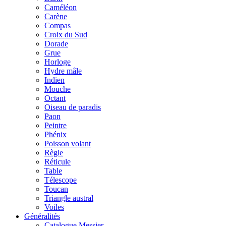
Caméléon
Carène
Compas
Croix du Sud
Dorade
Grue
Horloge
Hydre mâle
Indien
Mouche
Octant
Oiseau de paradis
Paon
Peintre
Phénix
Poisson volant
Règle
Réticule
Table
Télescope
Toucan
Triangle austral
Voiles
Généralités
Catalogue Messier