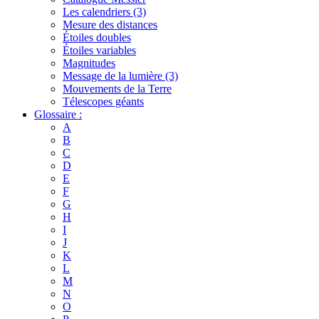
Les calendriers (3)
Mesure des distances
Étoiles doubles
Étoiles variables
Magnitudes
Message de la lumière (3)
Mouvements de la Terre
Télescopes géants
Glossaire :
A
B
C
D
E
F
G
H
I
J
K
L
M
N
O