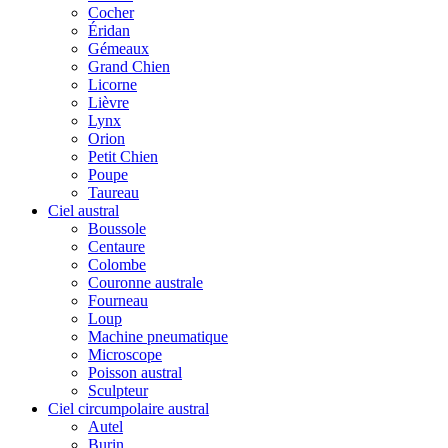
Cocher
Éridan
Gémeaux
Grand Chien
Licorne
Lièvre
Lynx
Orion
Petit Chien
Poupe
Taureau
Ciel austral
Boussole
Centaure
Colombe
Couronne australe
Fourneau
Loup
Machine pneumatique
Microscope
Poisson austral
Sculpteur
Ciel circumpolaire austral
Autel
Burin