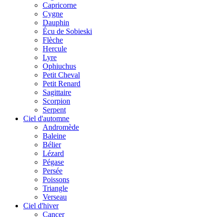
Capricorne
Cygne
Dauphin
Écu de Sobieski
Flèche
Hercule
Lyre
Ophiuchus
Petit Cheval
Petit Renard
Sagittaire
Scorpion
Serpent
Ciel d'automne
Andromède
Baleine
Bélier
Lézard
Pégase
Persée
Poissons
Triangle
Verseau
Ciel d'hiver
Cancer