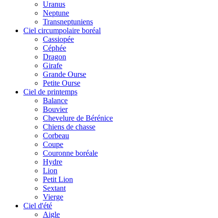
Uranus
Neptune
Transneptuniens
Ciel circumpolaire boréal
Cassiopée
Céphée
Dragon
Girafe
Grande Ourse
Petite Ourse
Ciel de printemps
Balance
Bouvier
Chevelure de Bérénice
Chiens de chasse
Corbeau
Coupe
Couronne boréale
Hydre
Lion
Petit Lion
Sextant
Vierge
Ciel d'été
Aigle