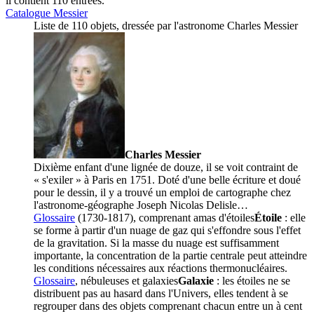
il contient 110 entrées.
Catalogue Messier
Liste de 110 objets, dressée par l'astronome
Charles Messier
Charles Messier
Dixième enfant d'une lignée de douze, il se voit contraint de
« s'exiler » à Paris en 1751. Doté d'une belle écriture et doué
pour le dessin, il y a trouvé un emploi de cartographe chez
l'astronome-géographe Joseph Nicolas Delisle…
Glossaire
(1730-1817), comprenant amas d'
étoiles
Étoile
: elle
se forme à partir d'un nuage de gaz qui s'effondre sous l'effet
de la gravitation. Si la masse du nuage est suffisamment
importante, la concentration de la partie centrale peut atteindre
les conditions nécessaires aux réactions thermonucléaires.
Glossaire
, nébuleuses et
galaxies
Galaxie
: les étoiles ne se
distribuent pas au hasard dans l'Univers, elles tendent à se
regrouper dans des objets comprenant chacun entre un à cent