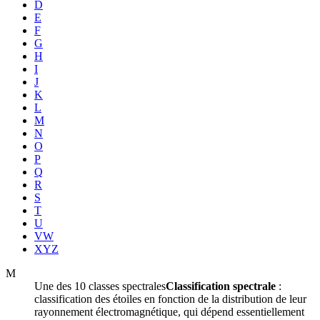
D
E
F
G
H
I
J
K
L
M
N
O
P
Q
R
S
T
U
VW
XYZ
M
Une des 10
classes spectrales
Classification spectrale
:
classification des étoiles en fonction de la distribution de leur
rayonnement électromagnétique, qui dépend essentiellement