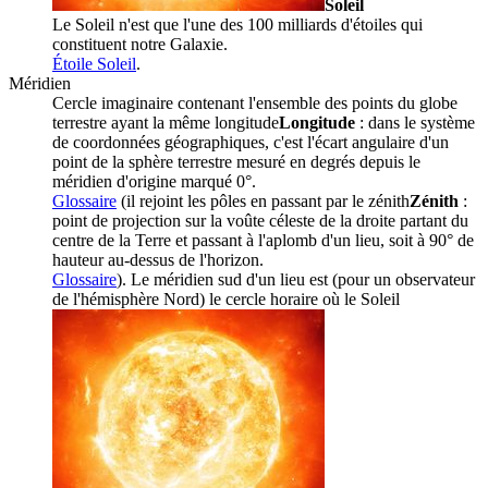
Soleil
Le Soleil n'est que l'une des 100 milliards d'étoiles qui
constituent notre Galaxie.
Étoile Soleil
.
Méridien
Cercle imaginaire contenant l'ensemble des points du globe
terrestre ayant la même
longitude
Longitude
: dans le système
de coordonnées géographiques, c'est l'écart angulaire d'un
point de la sphère terrestre mesuré en degrés depuis le
méridien d'origine marqué 0°.
Glossaire
(il rejoint les pôles en passant par le
zénith
Zénith
:
point de projection sur la voûte céleste de la droite partant du
centre de la Terre et passant à l'aplomb d'un lieu, soit à 90° de
hauteur au-dessus de l'horizon.
Glossaire
). Le méridien sud d'un lieu est (pour un observateur
de l'hémisphère Nord) le cercle horaire où le
Soleil