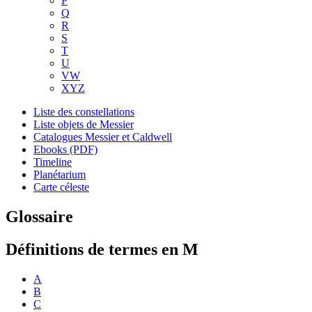
P
Q
R
S
T
U
VW
XYZ
Liste des constellations
Liste objets de Messier
Catalogues Messier et Caldwell
Ebooks (PDF)
Timeline
Planétarium
Carte céleste
Glossaire
Définitions de termes en M
A
B
C