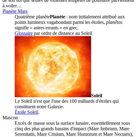
de son sol que seules de violentes tempêtes de poussière parviennent
à voiler…
Planète Mars
Quatrième
planète
Planète
: nom initialement attribué aux
points lumineux vagabondant parmi les étoiles,
planêtos
signifie « astres errants » en grec.
Glossaire
par ordre de distance au
Soleil
Soleil
Le Soleil n'est que l'une des 100 milliards d'étoiles qui
constituent notre Galaxie.
Étoile Soleil
.
Mascon
Excès de masse sous la surface lunaire, essentiellement sous
cinq des plus grands bassins d'impact (Mare Imbrium, Mare
Serenitatis, Mare Crisium, Mare Humorum et Mare Nectaris),