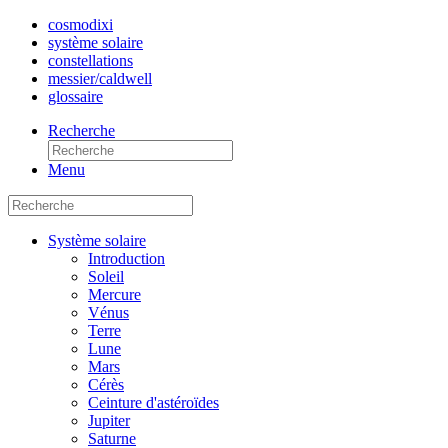
cosmo
dixi
système solaire
constellations
messier/caldwell
glossaire
Recherche
Menu
Système solaire
Introduction
Soleil
Mercure
Vénus
Terre
Lune
Mars
Cérès
Ceinture d'astéroïdes
Jupiter
Saturne