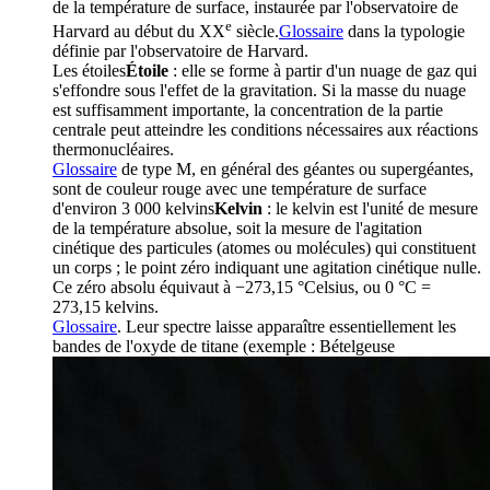
de la température de surface, instaurée par l'observatoire de
e
Harvard au début du XX
siècle.
Glossaire
dans la typologie
définie par l'observatoire de Harvard.
Les
étoiles
Étoile
: elle se forme à partir d'un nuage de gaz qui
s'effondre sous l'effet de la gravitation. Si la masse du nuage
est suffisamment importante, la concentration de la partie
centrale peut atteindre les conditions nécessaires aux réactions
thermonucléaires.
Glossaire
de type M, en général des géantes ou supergéantes,
sont de couleur rouge avec une température de surface
d'environ 3 000
kelvins
Kelvin
: le kelvin est l'unité de mesure
de la température absolue, soit la mesure de l'agitation
cinétique des particules (atomes ou molécules) qui constituent
un corps ; le point zéro indiquant une agitation cinétique nulle.
Ce zéro absolu équivaut à −273,15 °Celsius, ou 0 °C =
273,15 kelvins.
Glossaire
. Leur spectre laisse apparaître essentiellement les
bandes de l'oxyde de titane (exemple :
Bételgeuse