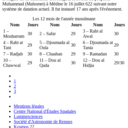
Muhammad (Mahomet) à Médine le 16 juillet 622 suivant notre
système de datation actuel. Il fut instauré 17 ans après l'événement.
Les 12 mois de l'année musulmane
Nom
Jours
Nom
Jours
Nom
Jours
1 –
3 – Rabi al
30
2 – Safar
29
30
Mouharram
Awal
4 – Rabi at
5 – Djoumada al
6 – Djoumada at
29
30
29
Tani
Oula
Tania
7 – Radjab
30
8 – Chaaban
29
9 – Ramadan
30
10 –
11 – Dou al
12 – Dou al
29
30
29/30
Chawwal
Qada
Hidjia
1
2
3
Mentions légales
Centre National d'Études Spatiales
Luminesciences
Société d'Astronomie de Rennes
Kosmos 22