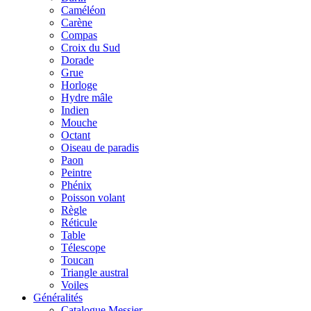
Caméléon
Carène
Compas
Croix du Sud
Dorade
Grue
Horloge
Hydre mâle
Indien
Mouche
Octant
Oiseau de paradis
Paon
Peintre
Phénix
Poisson volant
Règle
Réticule
Table
Télescope
Toucan
Triangle austral
Voiles
Généralités
Catalogue Messier