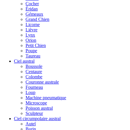
Cocher
Éridan
Gémeaux
Grand Chien
Licorne
Lièvre
Lynx
Orion
Petit Chien
Poupe
Taureau
Ciel austral
Boussole
Centaure
Colombe
Couronne australe
Fourneau
Loup
Machine pneumatique
Microscope
Poisson austral
Sculpteur
Ciel circumpolaire austral
Autel
Burin