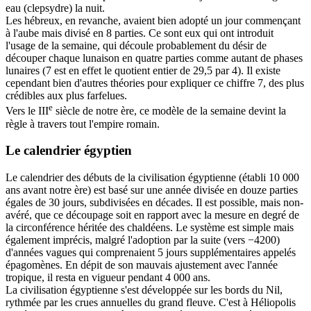
eau (clepsydre) la nuit.
Les hébreux, en revanche, avaient bien adopté un jour commençant
à l'aube mais divisé en 8 parties. Ce sont eux qui ont introduit
l'usage de la semaine, qui découle probablement du désir de
découper chaque lunaison en quatre parties comme autant de phases
lunaires (7 est en effet le quotient entier de 29,5 par 4). Il existe
cependant bien d'autres théories pour expliquer ce chiffre 7, des plus
crédibles aux plus farfelues.
e
Vers le III
siècle de notre ère, ce modèle de la semaine devint la
règle à travers tout l'empire romain.
Le calendrier égyptien
Le calendrier des débuts de la civilisation égyptienne (établi 10 000
ans avant notre ère) est basé sur une année divisée en douze parties
égales de 30 jours, subdivisées en décades. Il est possible, mais non-
avéré, que ce découpage soit en rapport avec la mesure en degré de
la circonférence héritée des chaldéens. Le système est simple mais
également imprécis, malgré l'adoption par la suite (vers −4200)
d'années vagues qui comprenaient 5 jours supplémentaires appelés
épagomènes. En dépit de son mauvais ajustement avec l'année
tropique, il resta en vigueur pendant 4 000 ans.
La civilisation égyptienne s'est développée sur les bords du Nil,
rythmée par les crues annuelles du grand fleuve. C'est à Héliopolis