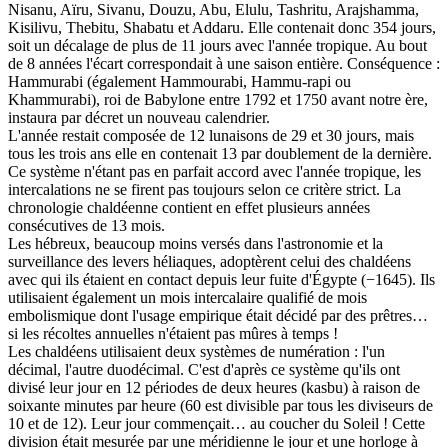
Nisanu, Aïru, Sivanu, Douzu, Abu, Elulu, Tashritu, Arajshamma,
Kisilivu, Thebitu, Shabatu et Addaru. Elle contenait donc 354 jours,
soit un décalage de plus de 11 jours avec l'année tropique. Au bout
de 8 années l'écart correspondait à une saison entière. Conséquence :
Hammurabi (également Hammourabi, Hammu-rapi ou
Khammurabi), roi de Babylone entre 1792 et 1750 avant notre ère,
instaura par décret un nouveau calendrier.
L'année restait composée de 12 lunaisons de 29 et 30 jours, mais
tous les trois ans elle en contenait 13 par doublement de la dernière.
Ce système n'étant pas en parfait accord avec l'année tropique, les
intercalations ne se firent pas toujours selon ce critère strict. La
chronologie chaldéenne contient en effet plusieurs années
consécutives de 13 mois.
Les hébreux, beaucoup moins versés dans l'astronomie et la
surveillance des levers héliaques, adoptèrent celui des chaldéens
avec qui ils étaient en contact depuis leur fuite d'Égypte (−1645). Ils
utilisaient également un mois intercalaire qualifié de mois
embolismique dont l'usage empirique était décidé par des prêtres…
si les récoltes annuelles n'étaient pas mûres à temps !
Les chaldéens utilisaient deux systèmes de numération : l'un
décimal, l'autre duodécimal. C'est d'après ce système qu'ils ont
divisé leur jour en 12 périodes de deux heures (kasbu) à raison de
soixante minutes par heure (60 est divisible par tous les diviseurs de
10 et de 12). Leur jour commençait… au coucher du Soleil ! Cette
division était mesurée par une méridienne le jour et une horloge à