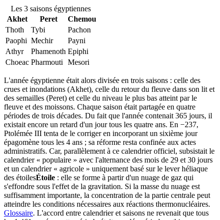
Les 3 saisons égyptiennes
Akhet
Peret
Chemou
Thoth
Tybi
Pachon
Paophi
Mechir
Payni
Athyr
Phamenoth
Epiphi
Choeac
Pharmouti
Mesori
L'année égyptienne était alors divisée en trois saisons : celle des
crues et inondations (Akhet), celle du retour du fleuve dans son lit et
des semailles (Peret) et celle du niveau le plus bas atteint par le
fleuve et des moissons. Chaque saison était partagée en quatre
périodes de trois décades. Du fait que l'année contenait 365 jours, il
existait encore un retard d'un jour tous les quatre ans. En −237,
Ptolémée III tenta de le corriger en incorporant un sixième jour
épagomène tous les 4 ans ; sa réforme resta confinée aux actes
administratifs. Car, parallèlement à ce calendrier officiel, subsistait le
calendrier « populaire » avec l'alternance des mois de 29 et 30 jours
et un calendrier « agricole » uniquement basé sur le lever héliaque
des
étoiles
Étoile
: elle se forme à partir d'un nuage de gaz qui
s'effondre sous l'effet de la gravitation. Si la masse du nuage est
suffisamment importante, la concentration de la partie centrale peut
atteindre les conditions nécessaires aux réactions thermonucléaires.
Glossaire
. L'accord entre calendrier et saisons ne revenait que tous