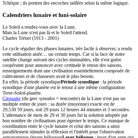
Tchèque ; ils portent des encoches taillées selon la même logique.
Calendriers lunaire et luni-solaire
Le Soleil a rendez-vous avec la Lune,
Mais la Lune n'est pas là et le Soleil l'attend.
Charles Trénet (1913 - 2001)
Le cycle régulier des phases lunaires, très facile à observer, a rendu
cette utilisation aisée… un certain temps. Car si la face de notre
satellite change suivant des cycles immuables, elle n'est guère
coopérante pour annoncer avec certitude le retour des saisons,
renseignements dont une civilisation essentiellement composée de
cultivateurs et de chasseurs avait le plus besoin.
En effet, la
période synodique
Période synodique
: la période
synodique d'une planète est le retour à une même configuration
Terre-Soleil-planète.
Glossaire
(du grec
synodos
= rencontre) de la Lune n'est pas un
multiple entier de jours : sa durée (moyenne) exacte est de
29,530 59 jours, soit 29 jours 12 heures 44 minutes et 3 secondes.
L'alternance de mois de 29 et 30 jours fut la solution adoptée par
bon nombre de civilisations pour égrener le temps. Ce manque de
coordination entre le cycle lunaire et celui des saisons a ainsi
parallèlement stimuler la réflexion et l'intérêt pour l'observation
astronomique (
levers héliaques
Lever héliaque
: lever d'un astre qui