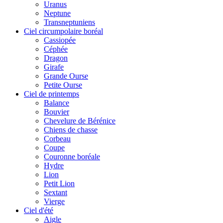
Uranus
Neptune
Transneptuniens
Ciel circumpolaire boréal
Cassiopée
Céphée
Dragon
Girafe
Grande Ourse
Petite Ourse
Ciel de printemps
Balance
Bouvier
Chevelure de Bérénice
Chiens de chasse
Corbeau
Coupe
Couronne boréale
Hydre
Lion
Petit Lion
Sextant
Vierge
Ciel d'été
Aigle