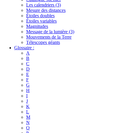
Les calendriers (3)
Mesure des distances
Étoiles doubles
Étoiles variables
Magnitudes
Message de la lumière (3)
Mouvements de la Terre
Télescopes géants
Glossaire :
A
B
C
D
E
F
G
H
I
J
K
L
M
N
O