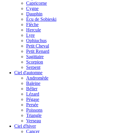
Capricorne
Cygne
Dauphin
Écu de Sobieski
Flèche
Hercule
Lyre
Ophiuchus
Petit Cheval
Petit Renard
Sagittaire
Scorpion
Serpent
Ciel d'automne
Andromède
Baleine
Bélier
Lézard
Pégase
Persée
Poissons
Triangle
Verseau
Ciel d'hiver
Cancer