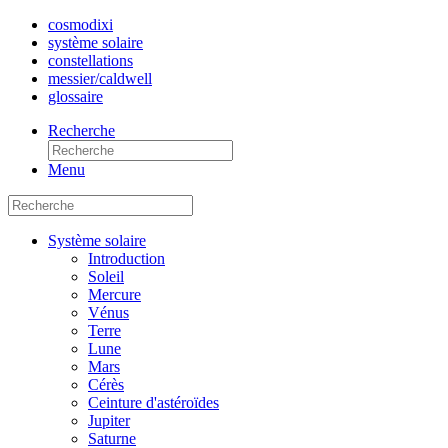
cosmo
dixi
système solaire
constellations
messier/caldwell
glossaire
Recherche
Menu
Système solaire
Introduction
Soleil
Mercure
Vénus
Terre
Lune
Mars
Cérès
Ceinture d'astéroïdes
Jupiter
Saturne