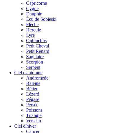
Capricorne
Cygne
Dauphin
Écu de Sobieski
Flèche
Hercule
Lyre
Ophiuchus
Petit Cheval
Petit Renard
Sagittaire
Scorpion
Serpent
Ciel d'automne
Andromède
Baleine
Bélier
Lézard
Pégase
Persée
Poissons
Triangle
Verseau
Ciel d'hiver
Cancer