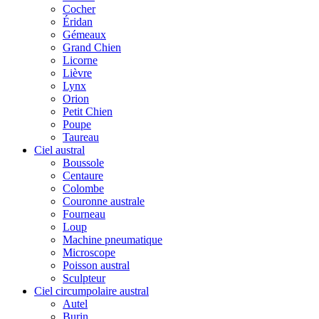
Cocher
Éridan
Gémeaux
Grand Chien
Licorne
Lièvre
Lynx
Orion
Petit Chien
Poupe
Taureau
Ciel austral
Boussole
Centaure
Colombe
Couronne australe
Fourneau
Loup
Machine pneumatique
Microscope
Poisson austral
Sculpteur
Ciel circumpolaire austral
Autel
Burin