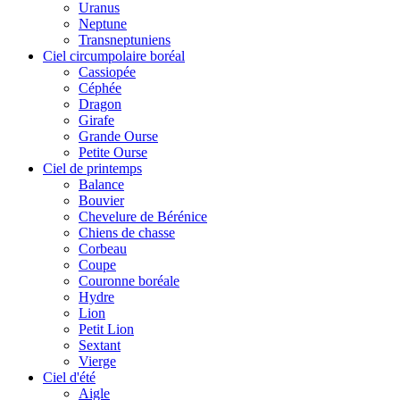
Uranus
Neptune
Transneptuniens
Ciel circumpolaire boréal
Cassiopée
Céphée
Dragon
Girafe
Grande Ourse
Petite Ourse
Ciel de printemps
Balance
Bouvier
Chevelure de Bérénice
Chiens de chasse
Corbeau
Coupe
Couronne boréale
Hydre
Lion
Petit Lion
Sextant
Vierge
Ciel d'été
Aigle