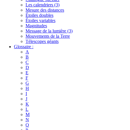
Les calendriers (3)
Mesure des distances
Étoiles doubles
Étoiles variables
Magnitudes
Message de la lumière (3)
Mouvements de la Terre
Télescopes géants
Glossaire :
A
B
C
D
E
F
G
H
I
J
K
L
M
N
O