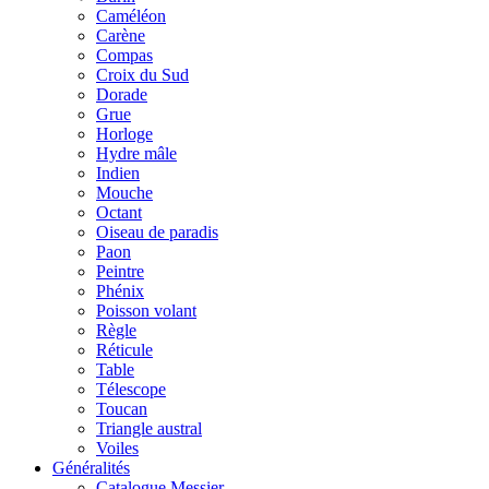
Caméléon
Carène
Compas
Croix du Sud
Dorade
Grue
Horloge
Hydre mâle
Indien
Mouche
Octant
Oiseau de paradis
Paon
Peintre
Phénix
Poisson volant
Règle
Réticule
Table
Télescope
Toucan
Triangle austral
Voiles
Généralités
Catalogue Messier