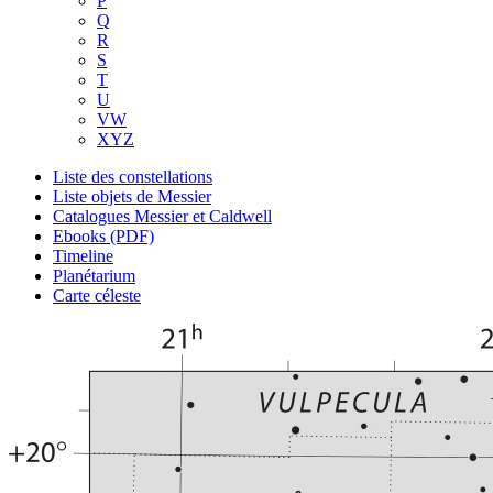
P
Q
R
S
T
U
VW
XYZ
Liste des constellations
Liste objets de Messier
Catalogues Messier et Caldwell
Ebooks (PDF)
Timeline
Planétarium
Carte céleste