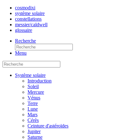
cosmo
dixi
système solaire
constellations
messier/caldwell
glossaire
Recherche
Menu
Système solaire
Introduction
Soleil
Mercure
Vénus
Terre
Lune
Mars
Cérès
Ceinture d'astéroïdes
Jupiter
Saturne