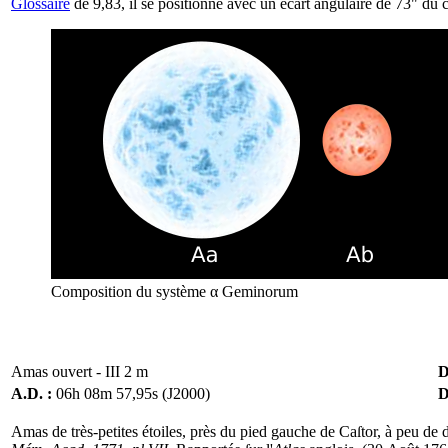
Glossaire
de 9,83, il se positionne avec un écart angulaire de 73" du c
Composition du système α Geminorum
Amas ouvert - III 2 m
D
A.D. :
06h 08m 57,95s (J2000)
D
Amas de très-petites étoiles, près du pied gauche de Caſtor, à peu de d