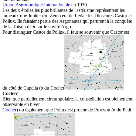
Union Astronomique Internationale
en 1930.
Les deux étoiles les plus brillantes de l'astérisme représentent les
jumeaux que Jupiter (ou Zeus) eut de Léda : les Dioscures Castor et
Pollux. Ils faisaient partie des Argonautes qui partirent à la conquête
de la Toison d'Or sur le navire Argo.
Pour distinguer Castor de Pollux, il faut se souvenir que
C
astor est
du
c
ôté de
C
apella (α du
C
ocher
Cocher
Bien que partiellement circumpolaire, la constellation est pleinement
observable en hiver.
Cocher
) ou également que
P
ollux est
p
roche de
P
rocyon (α du
P
etit