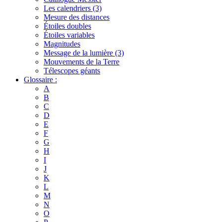
Les calendriers (3)
Mesure des distances
Étoiles doubles
Étoiles variables
Magnitudes
Message de la lumière (3)
Mouvements de la Terre
Télescopes géants
Glossaire :
A
B
C
D
E
F
G
H
I
J
K
L
M
N
O