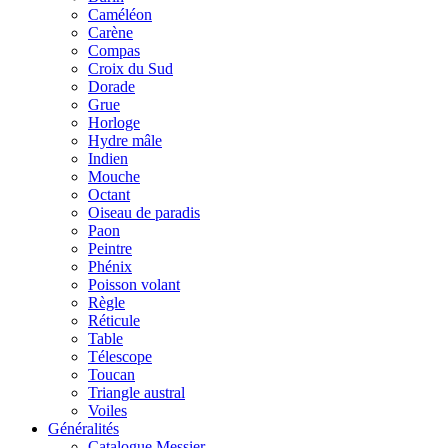
Caméléon
Carène
Compas
Croix du Sud
Dorade
Grue
Horloge
Hydre mâle
Indien
Mouche
Octant
Oiseau de paradis
Paon
Peintre
Phénix
Poisson volant
Règle
Réticule
Table
Télescope
Toucan
Triangle austral
Voiles
Généralités
Catalogue Messier