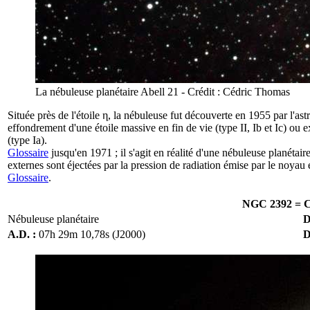
La nébuleuse planétaire Abell 21 - Crédit : Cédric Thomas
Située près de l'étoile η, la nébuleuse fut découverte en 1955 par
effondrement d'une étoile massive en fin de vie (type II, Ib et Ic) ou 
(type Ia).
Glossaire
jusqu'en 1971 ; il s'agit en réalité d'une
nébuleuse planétair
externes sont éjectées par la pression de radiation émise par le noyau 
Glossaire
.
NGC 2392 = C
Nébuleuse planétaire
D
A.D. :
07h 29m 10,78s (J2000)
D