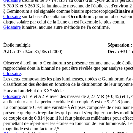
Glossaire
oscille entre F7 I et G3 I au cours d'un cycle dont la pério
5 780 K et 5 260 K, la luminosité moyenne de l'étoile est d'environ 
ζ Geminorum a été signalée comme
binaire spectroscopique
Binaire 
Glossaire
sur la base d'
occultations
Occultation
: pour un observateur 
disque solaire par celui de la Lune en est l'exemple le plus connu.
Glossaire
lunaires, aucune autre méthode ne l'a confirmé.
Étoile multiple
Séparation 
A.D. :
07h 34m 35,96s (J2000)
Dec. :
+31° 5
Observé à l'œil nu, α Geminorum se présente comme une seule étoile. 
rapprochées dont la binarité ne peut être révélée que par analyse spect
Glossaire
.
Les deux composantes les plus lumineuses, notées α Geminorum Aa e
classification des étoiles en fonction de la distribution de leur rayon
e
Harvard au début du XX
siècle.
Glossaire
A1 V et A2 V avec des masses de 2,27 M⊙ (± 0,45) et 1,79 M
au lieu du « a ». La période orbitale du couple A est de 9,2128 jours,
La composante C est une variable à éclipses composée de deux naines
présente quelques irrégularités qui peuvent s'expliquer par des modi
ce couple est de 0,814 jour, il lui faut plusieurs millénaires pour ef
permettant de répertorier les étoiles en fonction de leur luminosité. Le 
magnitude est d'un facteur 2,5.