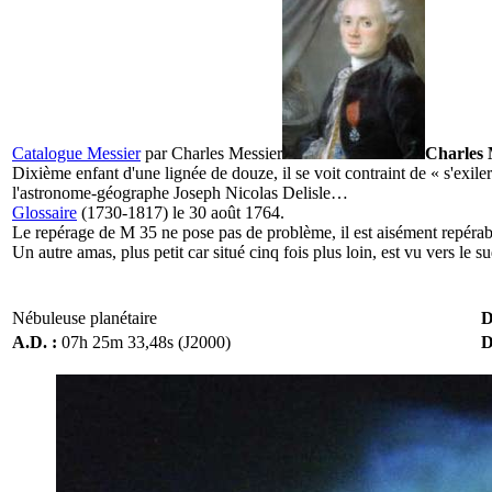
Catalogue Messier
par
Charles Messier
Charles 
Dixième enfant d'une lignée de douze, il se voit contraint de « s'exile
l'astronome-géographe Joseph Nicolas Delisle…
Glossaire
(1730-1817) le 30 août 1764.
Le repérage de M 35 ne pose pas de problème, il est aisément repérabl
Un autre amas, plus petit car situé cinq fois plus loin, est vu vers le s
Nébuleuse planétaire
D
A.D. :
07h 25m 33,48s (J2000)
D