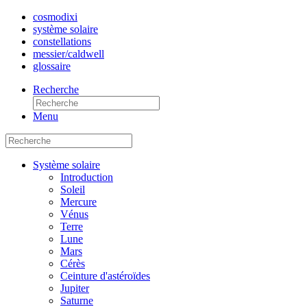
cosmo
dixi
système solaire
constellations
messier/caldwell
glossaire
Recherche
Menu
Système solaire
Introduction
Soleil
Mercure
Vénus
Terre
Lune
Mars
Cérès
Ceinture d'astéroïdes
Jupiter
Saturne