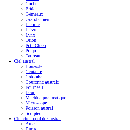
Cocher
Éridan
Gémeaux
Grand Chien
Licorne
Lièvre
Lynx
Orion
Petit Chien
Poupe
Taureau
Ciel austral
Boussole
Centaure
Colombe
Couronne australe
Fourneau
Loup
Machine pneumatique
Microscope
Poisson austral
Sculpteur
Ciel circumpolaire austral
Autel
Burin