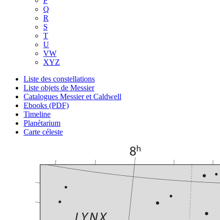
P
Q
R
S
T
U
VW
XYZ
Liste des constellations
Liste objets de Messier
Catalogues Messier et Caldwell
Ebooks (PDF)
Timeline
Planétarium
Carte céleste