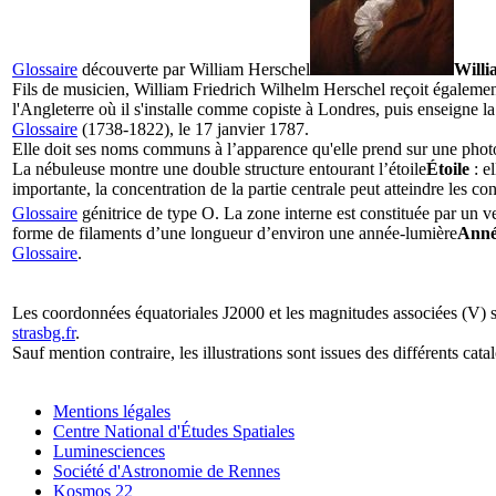
Glossaire
découverte par
William Herschel
Willi
Fils de musicien, William Friedrich Wilhelm Herschel reçoit également
l'Angleterre où il s'installe comme copiste à Londres, puis enseign
Glossaire
(1738-1822), le 17 janvier 1787.
Elle doit ses noms communs à l’apparence qu'elle prend sur une phot
La nébuleuse montre une double structure entourant l’
étoile
Étoile
: e
importante, la concentration de la partie centrale peut atteindre les c
Glossaire
génitrice de type O. La zone interne est constituée par un ve
forme de filaments d’une longueur d’environ une
année-lumière
Anné
Glossaire
.
Les coordonnées équatoriales J2000 et les magnitudes associées (V) 
strasbg.fr
.
Sauf mention contraire, les illustrations sont issues des différents cat
Mentions légales
Centre National d'Études Spatiales
Luminesciences
Société d'Astronomie de Rennes
Kosmos 22