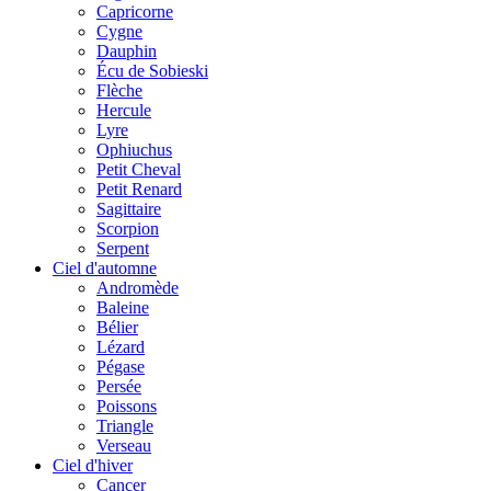
Capricorne
Cygne
Dauphin
Écu de Sobieski
Flèche
Hercule
Lyre
Ophiuchus
Petit Cheval
Petit Renard
Sagittaire
Scorpion
Serpent
Ciel d'automne
Andromède
Baleine
Bélier
Lézard
Pégase
Persée
Poissons
Triangle
Verseau
Ciel d'hiver
Cancer