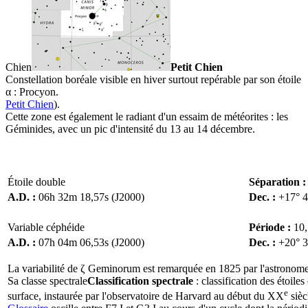
Chien
Petit Chien
Constellation boréale visible en hiver surtout repérable par son étoile
α : Procyon.
Petit Chien
).
Cette zone est également le radiant d'un essaim de météorites : les
Géminides, avec un pic d'intensité du 13 au 14 décembre.
Étoile double
Séparation 
A.D. :
06h 32m 18,57s (J2000)
Dec. :
+17° 4
Variable céphéide
Période :
10,
A.D. :
07h 04m 06,53s (J2000)
Dec. :
+20° 3
La variabilité de ζ Geminorum est remarquée en 1825 par l'astronom
Sa
classe spectrale
Classification spectrale
: classification des étoil
e
surface, instaurée par l'observatoire de Harvard au début du XX
sièc