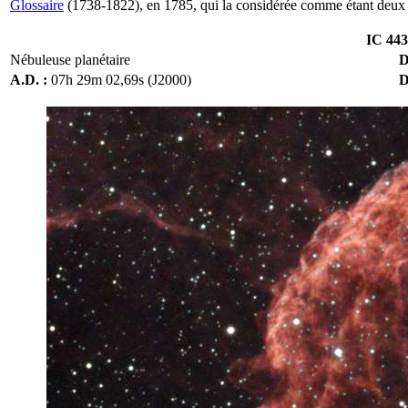
Glossaire
(1738-1822), en 1785, qui la considérée comme étant deux obj
IC 443
Nébuleuse planétaire
D
A.D. :
07h 29m 02,69s (J2000)
D