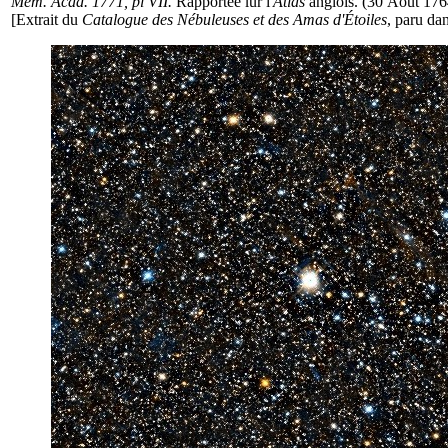
Mém. Acad. 1771, pl VII.
Rapportée ſur l'
Atlas
anglois. (30 Août 176
[Extrait du
Catalogue des Nébuleuses et des Amas d'Étoiles
, paru da