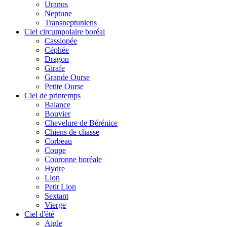
Uranus
Neptune
Transneptuniens
Ciel circumpolaire boréal
Cassiopée
Céphée
Dragon
Girafe
Grande Ourse
Petite Ourse
Ciel de printemps
Balance
Bouvier
Chevelure de Bérénice
Chiens de chasse
Corbeau
Coupe
Couronne boréale
Hydre
Lion
Petit Lion
Sextant
Vierge
Ciel d'été
Aigle