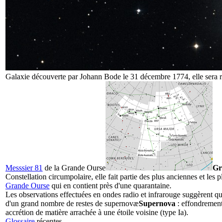
Galaxie découverte par Johann Bode le 31 décembre 1774, elle sera ré
Messsier 81
de la
Grande Ourse
Gr
Constellation circumpolaire, elle fait partie des plus anciennes et les 
Grande Ourse
qui en contient près d'une quarantaine.
Les observations effectuées en ondes radio et infrarouge suggèrent qu
d'un grand nombre de restes de
supernovæ
Supernova
: effondrement 
accrétion de matière arrachée à une étoile voisine (type Ia).
Glossaire
récentes.