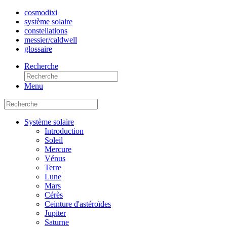
cosmo
dixi
système solaire
constellations
messier/caldwell
glossaire
Recherche
Menu
Système solaire
Introduction
Soleil
Mercure
Vénus
Terre
Lune
Mars
Cérès
Ceinture d'astéroïdes
Jupiter
Saturne