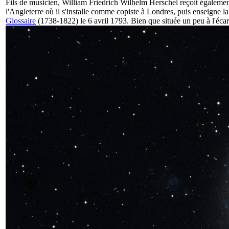
Fils de musicien, William Friedrich Wilhelm Herschel reçoit également
l'Angleterre où il s'installe comme copiste à Londres, puis enseign
Glossaire
(1738-1822) le 6 avril 1793. Bien que située un peu à l'écar