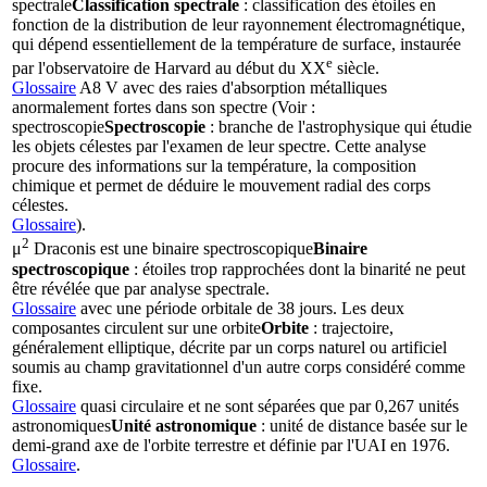
spectrale
Classification spectrale
: classification des étoiles en
fonction de la distribution de leur rayonnement électromagnétique,
qui dépend essentiellement de la température de surface, instaurée
e
par l'observatoire de Harvard au début du XX
siècle.
Glossaire
A8 V avec des raies d'absorption métalliques
anormalement fortes dans son spectre (Voir :
spectroscopie
Spectroscopie
: branche de l'astrophysique qui étudie
les objets célestes par l'examen de leur spectre. Cette analyse
procure des informations sur la température, la composition
chimique et permet de déduire le mouvement radial des corps
célestes.
Glossaire
).
2
μ
Draconis est une
binaire spectroscopique
Binaire
spectroscopique
: étoiles trop rapprochées dont la binarité ne peut
être révélée que par analyse spectrale.
Glossaire
avec une période orbitale de 38 jours. Les deux
composantes circulent sur une
orbite
Orbite
: trajectoire,
généralement elliptique, décrite par un corps naturel ou artificiel
soumis au champ gravitationnel d'un autre corps considéré comme
fixe.
Glossaire
quasi circulaire et ne sont séparées que par 0,267
unités
astronomiques
Unité astronomique
: unité de distance basée sur le
demi-grand axe de l'orbite terrestre et définie par l'UAI en 1976.
Glossaire
.