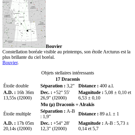
Bouvier
Constellation boréale visible au printemps, son étoile Arcturus est la
plus brillante du ciel boréal.
Bouvier
.
Objets stellaires intéressants
17 Draconis
Étoile double
Séparation :
3,2"
Distance :
400 a.l.
A.D. :
16h 36m
Dec. :
+52° 55'
Magnitude :
5,08 ± 0,10 et
13,55s (J2000)
26,9" (J2000)
6,53 ± 0,10
Mu (μ) Draconis =
Alrakis
Séparation :
A-B
Étoile multiple
Distance :
89 a.l. ± 1
: 1,9"
A.D. :
17h 05m
Dec. :
+54° 28'
Magnitude :
A-B : 5,73 ±
20,14s (J2000)
12,3" (J2000)
0,14 et 5,7