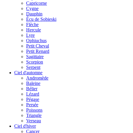
Capricorne
Cygne
Dauphin
Écu de Sobieski
Flèche
Hercule
Lyre
Ophiuchus
Petit Cheval
Petit Renard
Sagittaire
Scorpion
Serpent
Ciel d'automne
Andromède
Baleine
Bélier
Lézard
Pégase
Persée
Poissons
Triangle
Verseau
Ciel d'hiver
Cancer