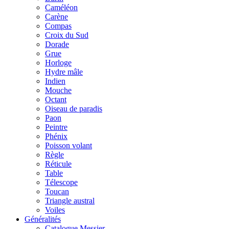
Caméléon
Carène
Compas
Croix du Sud
Dorade
Grue
Horloge
Hydre mâle
Indien
Mouche
Octant
Oiseau de paradis
Paon
Peintre
Phénix
Poisson volant
Règle
Réticule
Table
Télescope
Toucan
Triangle austral
Voiles
Généralités
Catalogue Messier