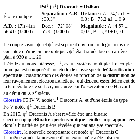
1
1
Psi
(ψ
) Draconis =
Dziban
Séparation :
A-B
Distance :
A : 74,5 a.l. ±
Étoile multiple
: 30,3"
0,8 ; B : 75,2 a.l. ± 0,9
A.D. :
17h 41m
Dec. :
+72° 08'
Magnitude :
A : 4,57 ±
56,41s (J2000)
55,9" (J2000)
0,07 ; B : 5,79 ± 0,10
1
2
Le couple visuel ψ
et ψ
est séparé d'environ un degré, mais ne
2
constitue qu'une binaire optique : ψ
étant située bien en arrière-
plan à 930 a.l. ± 20.
1
L'étoile qui nous intéresse, ψ
, est un système multiple. Le couple
principal est composé d'une étoile de
classe spectrale
Classification
spectrale
: classification des étoiles en fonction de la distribution de
leur rayonnement électromagnétique, qui dépend essentiellement de
la température de surface, instaurée par l'observatoire de Harvard
e
au début du XX
siècle.
1
Glossaire
F5 IV-V, notée ψ
Draconis A, et d'une étoile de type
1
F8 V notée ψ
Draconis B.
1
En 2015, ψ
Draconis A s'est révélée être une
binaire
spectroscopique
Binaire spectroscopique
: étoiles trop rapprochées
dont la binarité ne peut être révélée que par analyse spectrale.
1
Glossaire
, la nouvelle composante est notée ψ
Draconis C.
La même année, la présence d'une exoplanète a été mise en