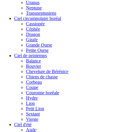
Uranus
Neptune
Transneptuniens
Ciel circumpolaire boréal
Cassiopée
Céphée
Dragon
Girafe
Grande Ourse
Petite Ourse
Ciel de printemps
Balance
Bouvier
Chevelure de Bérénice
Chiens de chasse
Corbeau
Coupe
Couronne boréale
Hydre
Lion
Petit Lion
Sextant
Vierge
Ciel d'été
Aigle