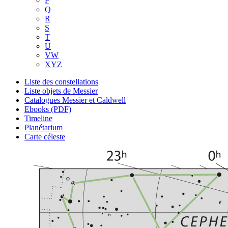
P
Q
R
S
T
U
VW
XYZ
Liste des constellations
Liste objets de Messier
Catalogues Messier et Caldwell
Ebooks (PDF)
Timeline
Planétarium
Carte céleste