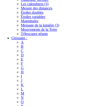
Les calendriers (3)
Mesure des distances
Étoiles doubles
Étoiles variables
Magnitudes
Message de la lumière (3)
Mouvements de la Terre
Télescopes géants
Glossaire :
A
B
C
D
E
F
G
H
I
J
K
L
M
N
O