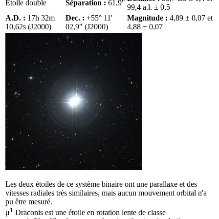
Étoile double
Séparation :
61,9"
99,4 a.l. ± 0,5
A.D. :
17h 32m
Dec. :
+55° 11'
Magnitude :
4,89 ± 0,07 et
10,62s (J2000)
02,9" (J2000)
4,88 ± 0,07
Les deux étoiles de ce système binaire ont une parallaxe et des
vitesses radiales très similaires, mais aucun mouvement orbital n'a
pu être mesuré.
1
μ
Draconis est une étoile en rotation lente de
classe