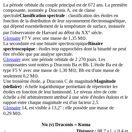
La période orbitale du couple principal est de 672 ans. La première
composante, nommée μ Draconis A, est de
classe
spectrale
Classification spectrale
: classification des étoiles en
fonction de la distribution de leur rayonnement électromagnétique,
qui dépend essentiellement de la température de surface, instaurée
e
par l'observatoire de Harvard au début du XX
siècle.
Glossaire
F7 V avec une masse de 1,35 M⊙.
La secondaire est une
binaire spectroscopique
Binaire
spectroscopique
: étoiles trop rapprochées dont la binarité ne peut
être révélée que par analyse spectrale.
Glossaire
avec une période orbitale de 2 270 jours. Les
composantes sont notées μ Draconis Ba et Bb. L'étoile Ba est de
type F5 V avec une masse de 1,30 M⊙, Bb est d'une masse de
seulement 0,2 M⊙.
Une troisième étoile, μ Draconis C de
magnitude
Magnitude
(stellaire)
: échelle logarithmique permettant de répertorier les
étoiles en fonction de leur luminosité. Le niveau zéro de cette
échelle a été arbitrairement attribué à une série d'étoiles étalons et le
rapport entre chaque magnitude est d'un facteur 2,5.
Glossaire
14, est visible à 13,2" ; elle possède une masse de
0,29 M⊙.
Nu (ν) Draconis =
Kuma
Distance :
98,7 a.l. ± 0,4 et