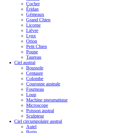
Cocher
Éridan
Gémeaux
Grand Chien
Licorne
Lièvre
Lynx
Orion
Petit Chien
Poupe
Taureau
Ciel austral
Boussole
Centaure
Colombe
Couronne australe
Fourneau
Loup
Machine pneumatique
Microscope
Poisson austral
Sculpteur
Ciel circumpolaire austral
Autel
Burin